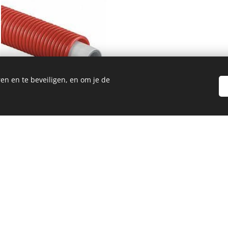
en en te beveiligen, en om je de
bouw
renovatie
als
bij particulieren en bedrijven b
en
ratie