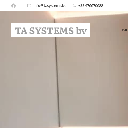
info@tasystems.be
+32 476670688
TA SYSTEMS bv
HOM