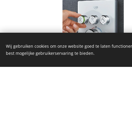
Wij gebruiken cookies om onze website goed te laten functioner
best mogelijke gebruikerservaring te bieden.
nieuw
Voor zowel
diensten aan :
sanitaire leidingen
-
sanitaire
toestell
-
regenwaterrecupe
-