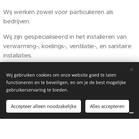
Wij werken zowel voor particulieren als
bedrijven.
Wij zijn gespecialiseerd in het installeren van
verwarming-, koelings-, ventilatie-, en sanitaire
installaties.
Wenst u meer informatie of een vrijblijvende
Wij gebruiken cookies om onze website goed te laten
offerte, neem dan snel contact met ons op.
functioneren en te beveiligen, en om je de best mogelijke
gebruikerservaring te bieden.
Accepteer alleen noodzakelijke
Alles accepteren